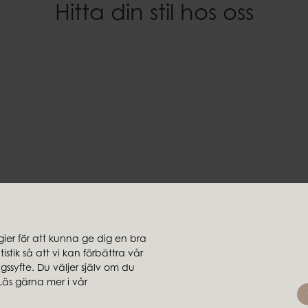
Hitta din stil hos oss
Höjd
Vit
15 cm
Material
Vikt
100% paraffin
1,09 kg
Brinntid
~100 h
EAN-kod
7332793101293
Dokument
Ljussäkerhet.pdf
er för att kunna ge dig en bra
stik så att vi kan förbättra vår
jare
Koncernbolag
ssyfte. Du väljer själv om du
rsäljare
Ambiente
Läs gärna mer i vår
Brafab