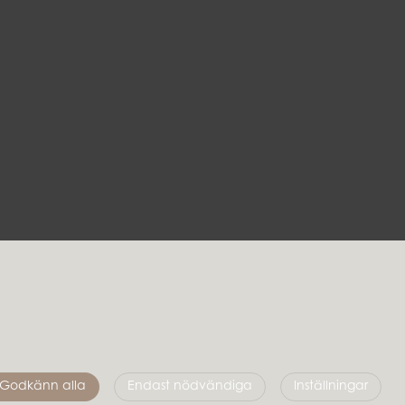
Följ oss
Godkänn alla
Endast nödvändiga
Inställningar