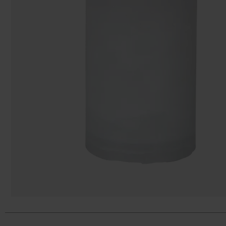
Påsar