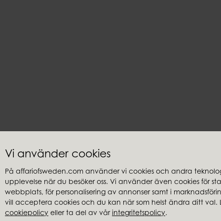
Vi använder cookies
På affariofsweden.com använder vi cookies och andra teknologi
upplevelse när du besöker oss. Vi använder även cookies för stati
Kundservice
Återförsäl
webbplats, för personalisering av annonser samt i marknadsföring
Frågor & svar
Hitta återfö
vill acceptera cookies och du kan när som helst ändra ditt val. 
cookiepolicy
eller ta del av vår
integritetspolicy
.
Integritetspolicy