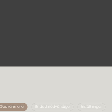
Följ oss
Godkänn alla
Endast nödvändiga
Inställningar