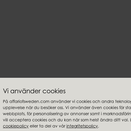
Vi använder cookies
På affariofsweden.com använder vi cookies och andra teknologi
upplevelse när du besöker oss. Vi använder även cookies för stati
Kundservice
Återförsäl
webbplats, för personalisering av annonser samt i marknadsföring
Frågor & svar
Hitta återfö
vill acceptera cookies och du kan när som helst ändra ditt val. 
cookiepolicy
eller ta del av vår
integritetspolicy
.
Integritetspolicy