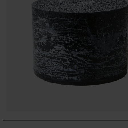
Påsar