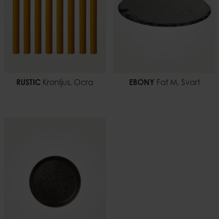
EAN-kod
7332793176642
Dokument
Ljussäkerhet.pdf
RUSTIC
Kronljus, Ocra
EBONY
Fat M, Svart