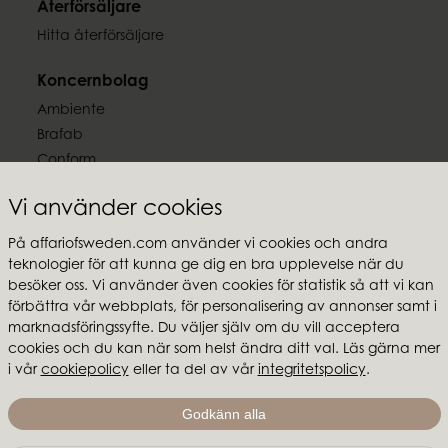
Återförsäljare
Hitta återförsäljare
Koncernbolag
Ambiente
Brafab
Conform
Furninova
Vi använder cookies
MTI
På affariofsweden.com använder vi cookies och andra
Följ oss
teknologier för att kunna ge dig en bra upplevelse när du
besöker oss. Vi använder även cookies för statistik så att vi kan
förbättra vår webbplats, för personalisering av annonser samt i
marknadsföringssyfte. Du väljer själv om du vill acceptera
cookies och du kan när som helst ändra ditt val. Läs gärna mer
Affari of Sweden
i vår
cookiepolicy
eller ta del av vår
integritetspolicy
.
Om oss
Godkänn alla
Skapa stilen