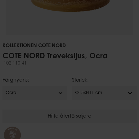
KOLLEKTIONEN COTE NORD
COTE NORD Treveksljus, Ocra
102-110-41
Färgnyans:
Storlek:
expand_more
expand_more
Ocra
Ø15xH11 cm
Hitta återförsäljare