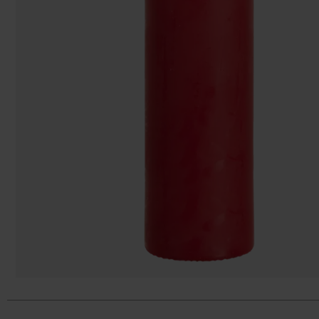
Påsar