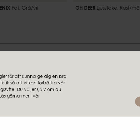
ENIX
Fat, Grå/vit
OH DEER
Ljusstake, Rost/mä
Hitta din stil hos oss
er för att kunna ge dig en bra
stik så att vi kan förbättra vår
jare
Koncernbolag
ssyfte. Du väljer själv om du
rsäljare
Ambiente
Läs gärna mer i vår
Brafab
Conform
Furninova
MTI