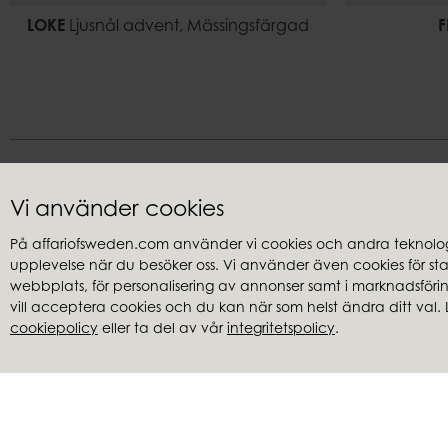
LOKE
Ljusnål advent, Mässingsfärgad
F
Vi använder cookies
På affariofsweden.com använder vi cookies och andra teknologi
upplevelse när du besöker oss. Vi använder även cookies för stati
Kundservice
Återförsäl
webbplats, för personalisering av annonser samt i marknadsföring
Frågor & svar
Hitta återfö
vill acceptera cookies och du kan när som helst ändra ditt val. 
cookiepolicy
eller ta del av vår
integritetspolicy
.
Integritetspolicy
Cookies