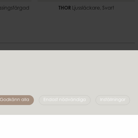
ssingsfärgad
THOR
Ljussläckare, Svart
Följ oss
Godkänn alla
Endast nödvändiga
Inställningar
Affari of Sweden
Om oss
Skapa stilen