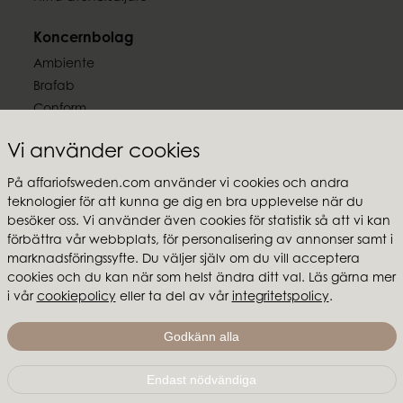
Koncernbolag
Ambiente
Brafab
Conform
Furninova
Vi använder cookies
MTI
På affariofsweden.com använder vi cookies och andra
Följ oss
teknologier för att kunna ge dig en bra upplevelse när du
besöker oss. Vi använder även cookies för statistik så att vi kan
förbättra vår webbplats, för personalisering av annonser samt i
marknadsföringssyfte. Du väljer själv om du vill acceptera
cookies och du kan när som helst ändra ditt val. Läs gärna mer
i vår
cookiepolicy
eller ta del av vår
integritetspolicy
.
Affari of Sweden
Om oss
Godkänn alla
Skapa stilen
Endast nödvändiga
Affari of Sweden | Hallarydsvägen 56A | 285 39 Markaryd