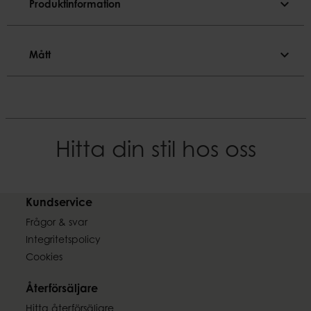
expand_more
Produktinformation
Produktinformation
expand_more
Mått
Placera alltid ljus på fat eller i hållare av icke 
brännbart material för att förhindra brand eller 
Mått
orsaka skador på underlaget.
Diameter
Färgnyans
7,8 cm
Svart
Hitta din stil hos oss
Höjd
Material
20 cm
Paraffin
Kundservice
Vikt
Brinntid
0,74 kg
Frågor & svar
~90 h
Integritetspolicy
Cookies
EAN-kod
7332793040486
Återförsäljare
Hitta återförsäljare