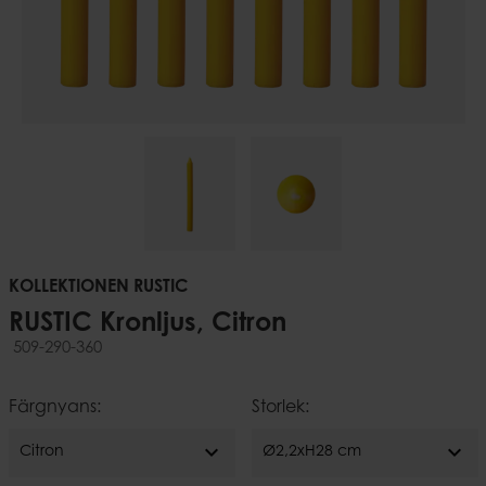
KOLLEKTIONEN RUSTIC
RUSTIC Kronljus, Citron
509-290-360
Färgnyans:
Storlek:
expand_more
expand_more
Citron
Ø2,2xH28 cm