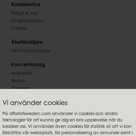
Kundservice
Frågor & svar
Integritetspolicy
Cookies
Återförsäljare
Hitta återförsäljare
Koncernbolag
Ambiente
Brafab
Conform
Furninova
Vi använder cookies
MTI
På affariofsweden.com använder vi cookies och andra
Följ oss
teknologier för att kunna ge dig en bra upplevelse när du
besöker oss. Vi använder även cookies för statistik så att vi kan
förbättra vår webbplats, för personalisering av annonser samt i