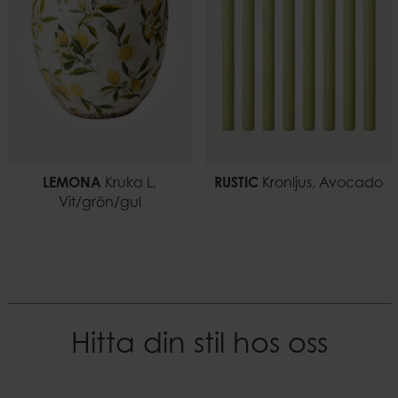
EAN-kod
5706294136221
Dokument
Ljussäkerhet.pdf
LEMONA
Kruka L,
RUSTIC
Kronljus, Avocado
Vit/grön/gul
Hitta din stil hos oss