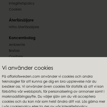
EAN-kod
Integritetspolicy
5706294104213
Cookies
Dokument
Återförsäljare
Ljussäkerhet.pdf
Hitta återförsäljare
Koncernbolag
Ambiente
Brafab
Conform
Furninova
Vi använder cookies
MTI
På affariofsweden.com använder vi cookies och andra
Följ oss
teknologier för att kunna ge dig en bra upplevelse när du
besöker oss. Vi använder även cookies för statistik så att vi kan
förbättra vår webbplats, för personalisering av annonser samt i
marknadsföringssyfte. Du väljer själv om du vill acceptera
cookies och du kan när som helst ändra ditt val. Läs gärna mer