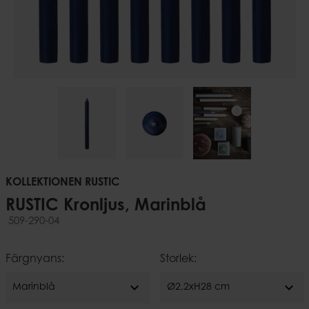
KOLLEKTIONEN RUSTIC
RUSTIC Kronljus, Marinblå
509-290-04
Färgnyans:
Storlek:
expand_more
expand_more
Marinblå
Ø2,2xH28 cm