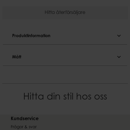
Hitta återförsäljare
expand_more
Produktinformation
Produktinformation
expand_more
Mått
Genomfärgat.
Mått
Färgnyans
Marinblå
Diameter
2,2 cm
Material
Hitta din stil hos oss
Paraffin
Höjd
28 cm
Brinntid
~14 h
Kundservice
Vikt
0,09 kg
Frågor & svar