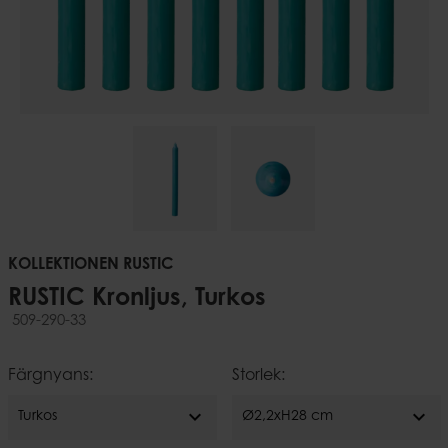
KOLLEKTIONEN RUSTIC
RUSTIC Kronljus, Turkos
509-290-33
Färgnyans:
Storlek:
expand_more
expand_more
Turkos
Ø2,2xH28 cm