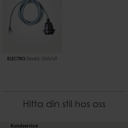
EAN-kod
5706294133213
Dokument
Ljussäkerhet.pdf
ELECTRO
Sladd, Grå/vit
Hitta din stil hos oss
Kundservice