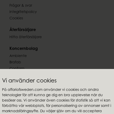
Frågor & svar
Integritetspolicy
Cookies
Återförsäljare
Hitta återförsäljare
Koncernbolag
Ambiente
Brafab
Conform
Furninova
Vi använder cookies
MTI
På affariofsweden.com använder vi cookies och andra
Följ oss
teknologier för att kunna ge dig en bra upplevelse när du
besöker oss. Vi använder även cookies för statistik så att vi kan
förbättra vår webbplats, för personalisering av annonser samt i
marknadsföringssyfte. Du väljer själv om du vill acceptera