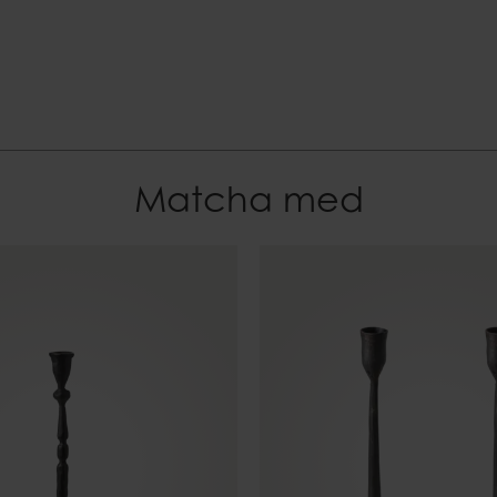
7332793049274
Matcha med