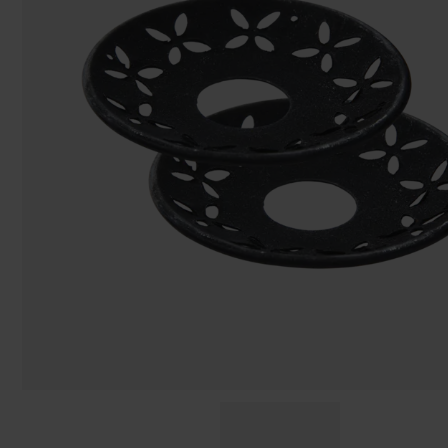
Påsar