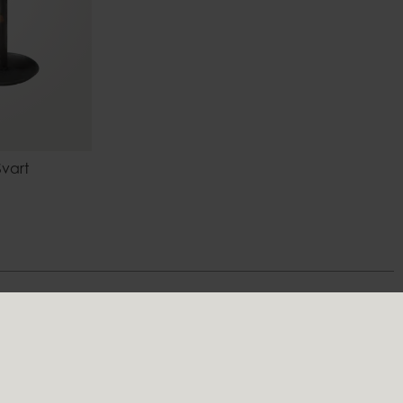
Svart
Följ oss