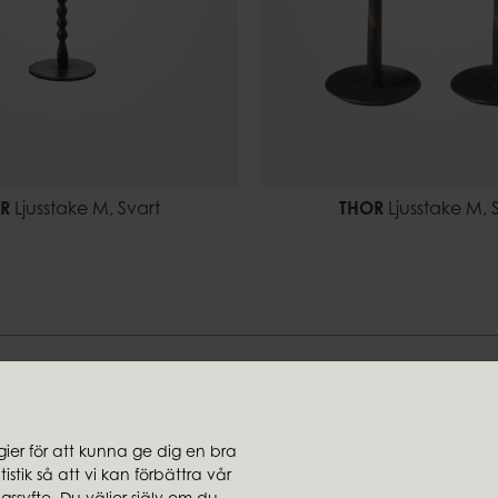
R
Ljusstake M, Svart
THOR
Ljusstake M, 
Hitta din stil hos oss
er för att kunna ge dig en bra
stik så att vi kan förbättra vår
jare
Koncernbolag