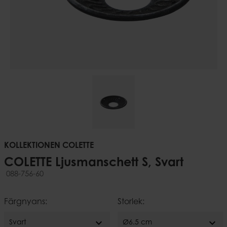
KOLLEKTIONEN COLETTE
COLETTE Ljusmanschett S, Svart
088-756-60
Färgnyans:
Storlek:
expand_more
expand_more
Svart
Ø6.5 cm