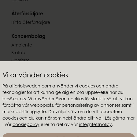
Cookies
Återförsäljare
Hitta återförsäljare
Koncernbolag
Ambiente
Brafab
Conform
Furninova
Vi använder cookies
MTI
På affariofsweden.com använder vi cookies och andra
Följ oss
teknologier för att kunna ge dig en bra upplevelse när du
besöker oss. Vi använder även cookies för statistik så att vi kan
förbättra vår webbplats, för personalisering av annonser samt i
marknadsföringssyfte. Du väljer själv om du vill acceptera
cookies och du kan när som helst ändra ditt val. Läs gärna mer
Affari of Sweden
i vår
cookiepolicy
eller ta del av vår
integritetspolicy
.
Om oss