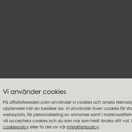
Vi använder cookies
På affariofsweden.com använder vi cookies och andra teknologi
upplevelse när du besöker oss. Vi använder även cookies för stati
Kundservice
Återförsäl
webbplats, för personalisering av annonser samt i marknadsföring
Frågor & svar
Hitta återfö
vill acceptera cookies och du kan när som helst ändra ditt val. 
cookiepolicy
eller ta del av vår
integritetspolicy
.
Integritetspolicy