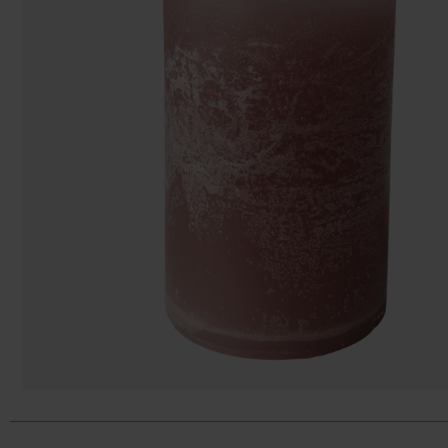
Påsar