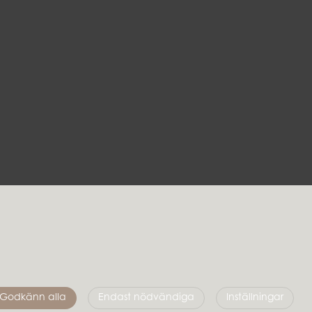
Följ oss
Godkänn alla
Endast nödvändiga
Inställningar