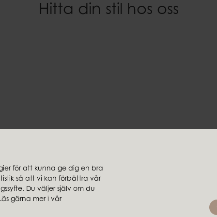
Hitta din stil hos oss
Höjd
Dimrosa
15 cm
Material
Vikt
100% paraffin
1,09 kg
Brinntid
~100 h
EAN-kod
7332793199047
Dokument
Ljussäkerhet.pdf
er för att kunna ge dig en bra
stik så att vi kan förbättra vår
jare
Koncernbolag
ssyfte. Du väljer själv om du
rsäljare
Ambiente
Läs gärna mer i vår
Brafab