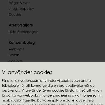
Frågor & svar
Integritetspolicy
Cookies
Återförsäljare
Hitta återförsäljare
Koncernbolag
Ambiente
Brafab
Conform
Furninova
Vi använder cookies
MTI
På affariofsweden.com använder vi cookies och andra
Följ oss
teknologier för att kunna ge dig en bra upplevelse när du
besöker oss. Vi använder även cookies för statistik så att vi kan
förbättra vår webbplats, för personalisering av annonser samt i
marknadsföringssyfte. Du väljer själv om du vill acceptera