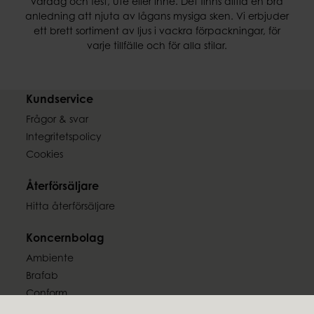
vardag och fest, ute eller inne. Det finns alltid en bra
anledning att njuta av lågans mysiga sken. Vi erbjuder
ett brett sortiment av ljus i vackra förpackningar, för
varje tillfälle och för alla stilar.
Kundservice
Frågor & svar
Integritetspolicy
Cookies
Återförsäljare
Hitta återförsäljare
Koncernbolag
Ambiente
Brafab
Conform
Furninova