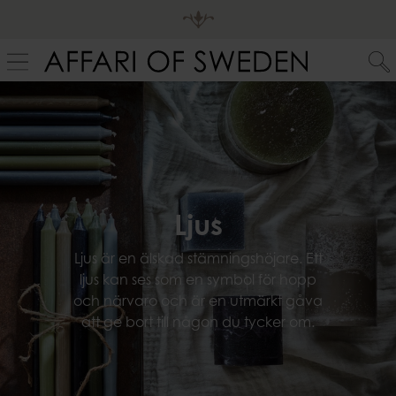
Ljus
Ljus är en älskad stämningshöjare. Ett
ljus kan ses som en symbol för hopp
och närvaro och är en utmärkt gåva
att ge bort till någon du tycker om.