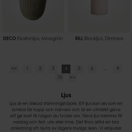
DECO
Ekollonljus, Mossgrön
RILL
Blockljus, Dimrosa
<<
1
2
3
4
5
6
...
9
10
>>
Ljus
Ljus är en älskad stämningshöjare. Ett ljus kan ses som en
symbol för hopp och närvaro och är en utmärkt gåva
att ge bort till någon du tycker om. Tänd ljus hemma till
vardag och fest, ute eller inne. Det finns alltid en bra
anledning att njuta av lågans mysiga sken. Vi erbjuder