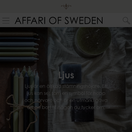
Ljus
Ljus är en älskad stämningshöjare. Ett
ljus kan ses som en symbol för hopp
och närvaro och är en utmärkt gåva
att ge bort till någon du tycker om.