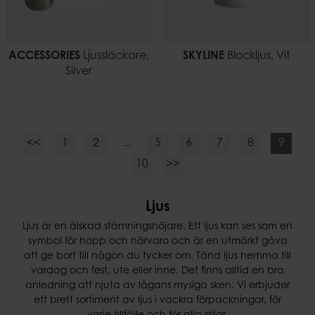
ACCESSORIES
Ljussläckare,
SKYLINE
Blockljus, Vit
Silver
<<
1
2
...
5
6
7
8
9
10
>>
Ljus
Ljus är en älskad stämningshöjare. Ett ljus kan ses som en
symbol för hopp och närvaro och är en utmärkt gåva
att ge bort till någon du tycker om. Tänd ljus hemma till
vardag och fest, ute eller inne. Det finns alltid en bra
anledning att njuta av lågans mysiga sken. Vi erbjuder
ett brett sortiment av ljus i vackra förpackningar, för