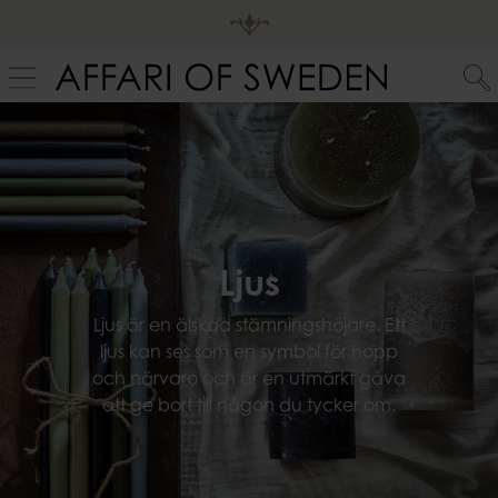
Ljus
Ljus är en älskad stämningshöjare. Ett
ljus kan ses som en symbol för hopp
och närvaro och är en utmärkt gåva
att ge bort till någon du tycker om.