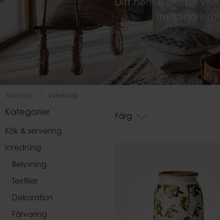
Ditt hem berättar ve
Påsar
trendiga inre
Startsida
Inredning
Kategorier
Färg
Kök & servering
Inredning
Belysning
Textilier
Dekoration
Förvaring