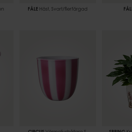
un
FÅLE
Häst, Svart/flerfärgad
FÅL