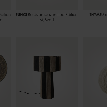
dition
FUNGI
Bordslampa/Limited Edition
THYME
Sk
un
M, Svart