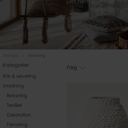
Ditt hem berättar ve
Påsar
trendiga inre
Startsida
Inredning
Kategorier
Färg
Kök & servering
Inredning
Belysning
Textilier
Dekoration
Förvaring