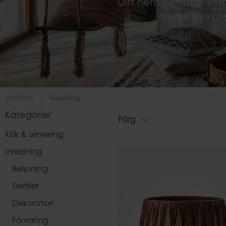
Ditt hem berättar ve
Påsar
trendiga inre
Startsida
Inredning
Kategorier
Färg
Kök & servering
Inredning
Belysning
Textilier
Dekoration
Förvaring