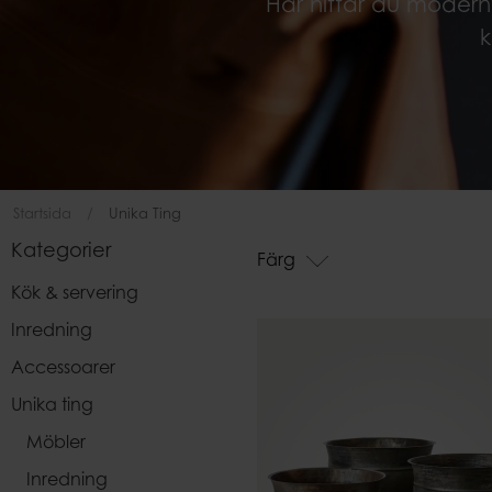
Här hittar du modern
Påsar
k
Startsida
Unika Ting
Kategorier
Färg
Kök & servering
Inredning
Accessoarer
Unika ting
Möbler
Inredning