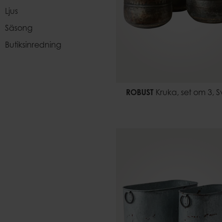
Ljus
Säsong
Butiksinredning
ROBUST
Kruka, set om 3, S