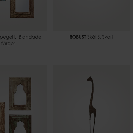
pegel L, Blandade
ROBUST
Skål S, Svart
färger